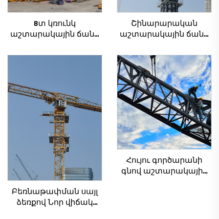
8տ կռունկ
Շինարարական
աշտարակային ճանկ
աշտարակային ճանկ
QTZ80 չինական կռունկ
4տ-ից մինչև 12տ
մրցունակ գնով
բեռնամբարի
հզորությամբ, նոր
ատամնանիվի արկղ,
ատամնանիվի շարժիչ,
աստիճանավոր
ստորին մաս
Հույու գործարանի
գնով աշտարակային
ճանկեր 4 տոննա 5
Բեռնաթափման սայլ
տոննա 6 տոննա 8
ձեռքով Նոր վիճակ
տոննա մոդելներ
հիմնական
շինարարական