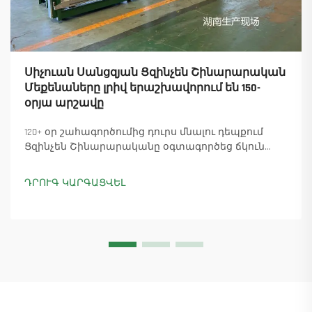
Սիչուան Սանցզյան Ցզինչեն Շինարարական
Մեքենաները լրիվ երաշխավորում են 150-
օրյա արշավը
120+ օր շահագործումից դուրս մնալու դեպքում
Ցզինչեն Շինարարականը օգտագործեց ճկուն
«պարտիզանական» արտադրությունը՝
ապահովելով 18 աշտարակային ճանկային
ԴՐՈՒԳ ԿԱՐԳԱՑՎԵԼ
տնտեսուղղիչների մատուցումը և ապահովելով
45+ նոր պատվերներ: Տեսեք, թե ինչպես է
արտադրությունը շարունակվում: Ինչպես ավելի
շատ տեղեկանալ