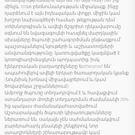
առավելություններն այն են, որ այն ունի 8տ-ից
մինչև 120տ բեռնունակության միջակայք, ինչը
դարձնում է այն իդեալական փոքր, միջին կամ
խոշոր նախագծերի համար. թեքության դեմ
տեխնոլոգիան և ավելի ճշգրիտ ղեկավարումը
օգնում են նվազագույնի հասցնել մարդկային
սխալները ծպուռի շահագործման ընթացքում՝
պաշտպանելով նյութերի և աշխատողների
անվտանգությունը. կառուցվածքը կազմված է
կոռոզիադիմացկուն պողպատից, իսկ
էլեկտրական բաղադրիչները եatherproof են՝
ապահովելով ավելի երկար ծառայողական կյանք
(նույնիսկ խոնավ միջավայրերում և/կամ
ծովափնյա շրջաններում):
Ամբողջ ծպուռը տեղադրվում է և հավաքվում
ստանդարտ մոդելի տեղադրման ժամանակի 30%-
ից պակաս ժամանակահատվածում:
Աշտարակային ծպուռի կիրառությունները
ներառում են, սակայն չեն սահմանափակվում
բարձրահարկ բնակելի շենքերով, նոր
ստադիոնների շինարարությամբ կամ