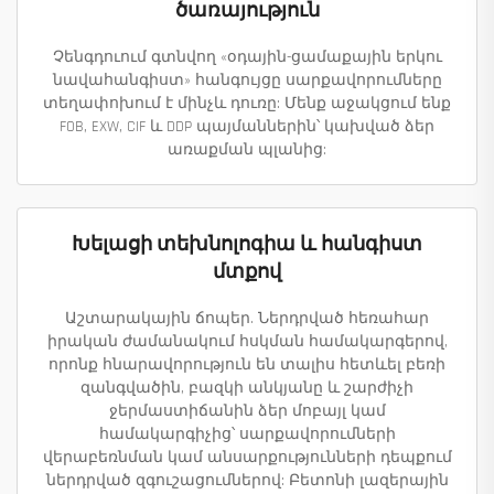
ծառայություն
Չենգդուում գտնվող «օդային-ցամաքային երկու
նավահանգիստ» հանգույցը սարքավորումները
տեղափոխում է մինչև դուռը: Մենք աջակցում ենք
FOB, EXW, CIF և DDP պայմաններին՝ կախված ձեր
առաքման պլանից:
Խելացի տեխնոլոգիա և հանգիստ
մտքով
Աշտարակային ճոպեր. Ներդրված հեռահար
իրական ժամանակում հսկման համակարգերով,
որոնք հնարավորություն են տալիս հետևել բեռի
զանգվածին, բազկի անկյանը և շարժիչի
ջերմաստիճանին ձեր մոբայլ կամ
համակարգիչից՝ սարքավորումների
վերաբեռնման կամ անսարքությունների դեպքում
ներդրված զգուշացումներով: Բետոնի լազերային