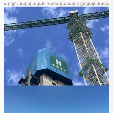
արդյունաբերական համակարգերի ընդլայնմամբ: