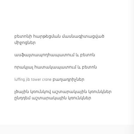
բետոնի հարթեցման մասնագիտացված
միջոցներ
ասֆալտապողհապատում և բետոն
որակյալ հատակապատում և բետոն
luffing jib tower crane բաղադրիչներ
լծային կռունկով աշտարակային կռունկներ
ընդդեմ աշտարակային կռունկներ