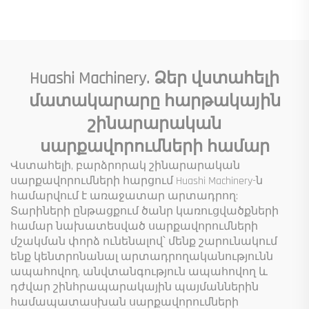
բաղադրիչներ
հրապարակների
ներառյալ շարժիչ
համար
արագացնող
արագացուցիչ
մանժեթ պոմպ շարժիչ
Huashi Machinery. Ձեր վստահելի
Ներքին
մատակարարը հարթակային
բեռնվածություն
շինարարական
սարքավորումների համար
Վստահելի, բարձրորակ շինարարական
սարքավորումների հարցում Huashi Machinery-ն
համարվում է առաջատար արտադրող:
Տարիների ընթացքում ծանր կառուցվածքների
համար նախատեսված սարքավորումների
մշակման փորձ ունենալով՝ մենք շարունակում
ենք կենտրոնանալ արտադրողականությունն
ապահովող, անվտանգություն ապահովող և
դժվար շինհրապարակային պայմաններին
համապատասխան սարքավորումների